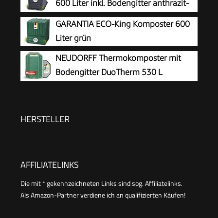
600 Liter inkl. Bodengitter anthrazit-
braun
GARANTIA ECO-King Komposter 600
Liter grün
NEUDORFF Thermokomposter mit
Bodengitter DuoTherm 530 L
Schnellkomposter rattensicher -
Komposter Garten für Küchenabfälle -
Wetterfeste und UV-beständige Komposttonne
HERSTELLER
mit Recycling Kunststoff
AFFILIATELINKS
Die mit * gekennzeichneten Links sind sog. Affiliatelinks.
Als Amazon-Partner verdiene ich an qualifizierten Käufen!