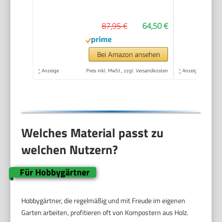
Metallkomposter mit
750 Liter Volumen,
87,95 €
64,50 €
Drahtkomposter für
eigenen Kompost,
Metall Komposter als
Bei Amazon ansehen
Kompostsieb nutzbar,
*
Anzeige
Preis inkl. MwSt., zzgl. Versandkosten
*
Anzeige
Kompostierer
Welches Material passt zu
welchen Nutzern?
Für Hobbygärtner
Hobbygärtner, die regelmäßig und mit Freude im eigenen
Garten arbeiten, profitieren oft von Kompostern aus Holz.