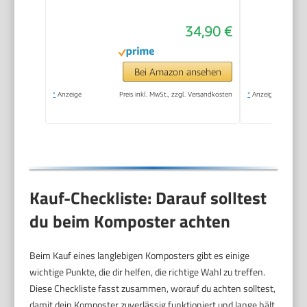
Robust,
34,90 €
Witterungsbeständig,
Thermokomposter
mit Belüftungssystem,
Bei Amazon ansehen
Kunststoff
*
Anzeige
Preis inkl. MwSt., zzgl. Versandkosten
*
Anzeige
Kauf-Checkliste: Darauf solltest
du beim Komposter achten
Beim Kauf eines langlebigen Komposters gibt es einige
wichtige Punkte, die dir helfen, die richtige Wahl zu treffen.
Diese Checkliste fasst zusammen, worauf du achten solltest,
damit dein Komposter zuverlässig funktioniert und lange hält.