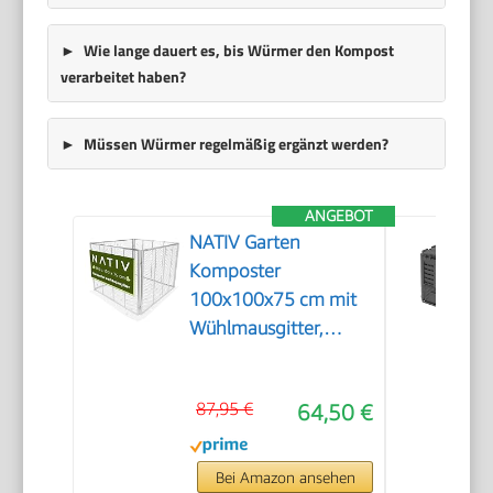
Wie lange dauert es, bis Würmer den Kompost
verarbeitet haben?
Müssen Würmer regelmäßig ergänzt werden?
ANGEBOT
NATIV Garten
Komposter
100x100x75 cm mit
Wühlmausgitter,
Metallkomposter mit
750 Liter Volumen,
87,95 €
64,50 €
Drahtkomposter für
eigenen Kompost,
Metall Komposter als
Bei Amazon ansehen