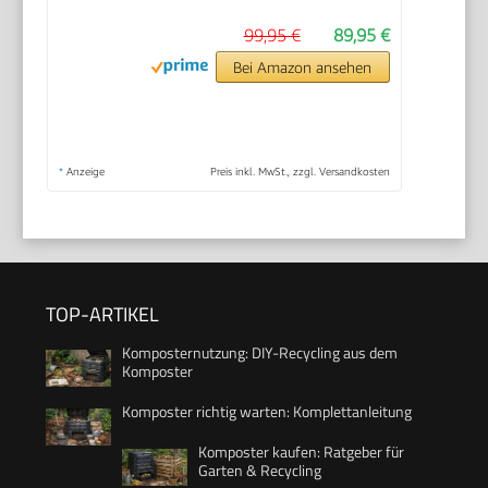
99,95 €
89,95 €
Bei Amazon ansehen
*
Anzeige
Preis inkl. MwSt., zzgl. Versandkosten
TOP-ARTIKEL
Komposternutzung: DIY-Recycling aus dem
Komposter
Komposter richtig warten: Komplettanleitung
Komposter kaufen: Ratgeber für
Garten & Recycling