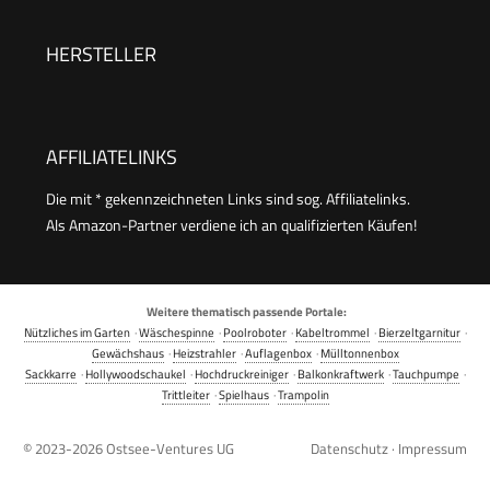
Witterungsbeständig, Thermokomposter mit
Belüftungssystem, Kunststoff
HERSTELLER
AFFILIATELINKS
Die mit * gekennzeichneten Links sind sog. Affiliatelinks.
Als Amazon-Partner verdiene ich an qualifizierten Käufen!
Weitere thematisch passende Portale:
Nützliches im Garten
·
Wäschespinne
·
Poolroboter
·
Kabeltrommel
·
Bierzeltgarnitur
·
Gewächshaus
·
Heizstrahler
·
Auflagenbox
·
Mülltonnenbox
Sackkarre
·
Hollywoodschaukel
·
Hochdruckreiniger
·
Balkonkraftwerk
·
Tauchpumpe
·
Trittleiter
·
Spielhaus
·
Trampolin
© 2023-2026
Ostsee-Ventures UG
Datenschutz
·
Impressum