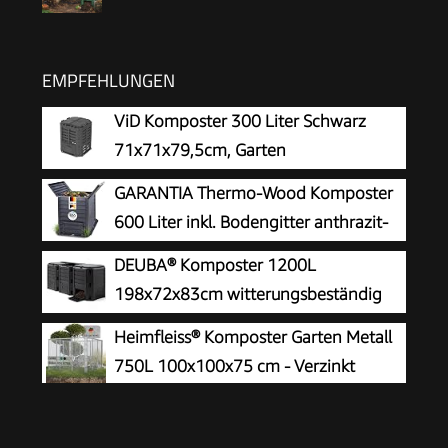
EMPFEHLUNGEN
ViD Komposter 300 Liter Schwarz
71x71x79,5cm, Garten
Schnellkomposter, Robust,
GARANTIA Thermo-Wood Komposter
Witterungsbeständig, Thermokomposter mit
600 Liter inkl. Bodengitter anthrazit-
Belüftungssystem, Kunststoff
braun
DEUBA® Komposter 1200L
198x72x83cm witterungsbeständig
Deckel klappbar Gartenkomposter
Heimfleiss® Komposter Garten Metall
Thermokomposter Schnellkomposter
750L 100x100x75 cm - Verzinkt