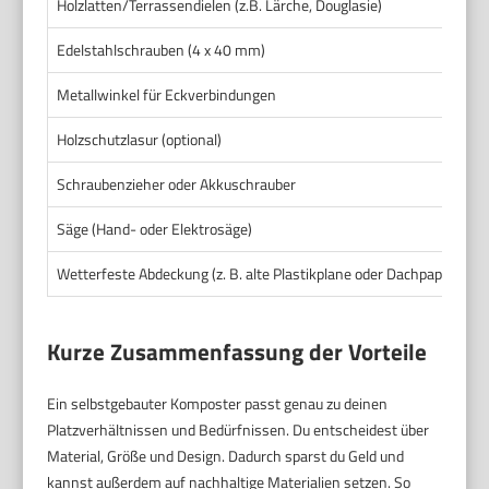
Holzlatten/Terrassendielen (z.B. Lärche, Douglasie)
1
Edelstahlschrauben (4 x 40 mm)
2
Metallwinkel für Eckverbindungen
4
Holzschutzlasur (optional)
1
Schraubenzieher oder Akkuschrauber
1
Säge (Hand- oder Elektrosäge)
1
Wetterfeste Abdeckung (z. B. alte Plastikplane oder Dachpappe)
J
Kurze Zusammenfassung der Vorteile
Ein selbstgebauter Komposter passt genau zu deinen
Platzverhältnissen und Bedürfnissen. Du entscheidest über
Material, Größe und Design. Dadurch sparst du Geld und
kannst außerdem auf nachhaltige Materialien setzen. So