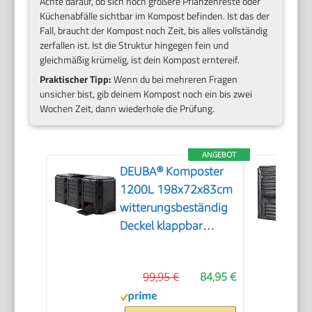
Achte darauf, ob sich noch größere Pflanzenreste oder
Küchenabfälle sichtbar im Kompost befinden. Ist das der
Fall, braucht der Kompost noch Zeit, bis alles vollständig
zerfallen ist. Ist die Struktur hingegen fein und
gleichmäßig krümelig, ist dein Kompost erntereif.
Praktischer Tipp:
Wenn du bei mehreren Fragen
unsicher bist, gib deinem Kompost noch ein bis zwei
Wochen Zeit, dann wiederhole die Prüfung.
ANGEBOT
DEUBA® Komposter
1200L 198x72x83cm
witterungsbeständig
Deckel klappbar
Gartenkomposter
Thermokomposter
99,95 €
84,95 €
Schnellkomposter