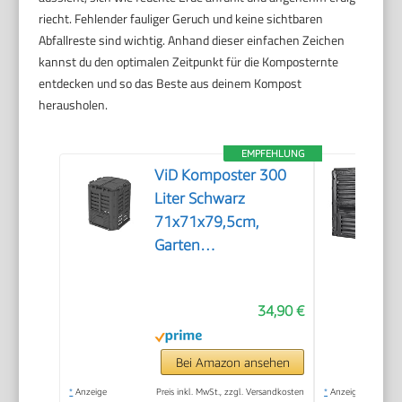
riecht. Fehlender fauliger Geruch und keine sichtbaren
Abfallreste sind wichtig. Anhand dieser einfachen Zeichen
kannst du den optimalen Zeitpunkt für die Komposternte
entdecken und so das Beste aus deinem Kompost
herausholen.
EMPFEHLUNG
ViD Komposter 300
Liter Schwarz
71x71x79,5cm,
Garten
Schnellkomposter,
Robust,
34,90 €
Witterungsbeständig,
Thermokomposter
mit Belüftungssystem,
Bei Amazon ansehen
Kunststoff
*
Anzeige
Preis inkl. MwSt., zzgl. Versandkosten
*
Anzeige