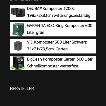
DEUBA® Komposter 1200L
198x72x83cm witterungsbeständig
Deckel klappbar Gartenkomposter
GARANTIA ECO-King Komposter 600
Thermokomposter Schnellkomposter
Liter grün
ViD Komposter 300 Liter Schwarz
71x71x79,5cm, Garten
Schnellkomposter, Robust,
BigDean Komposter Garten 300 Liter
Witterungsbeständig, Thermokomposter mit
Schnellkomposter wetterfest
Belüftungssystem, Kunststoff
HERSTELLER