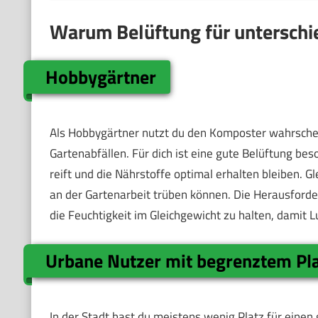
Warum Belüftung für unterschie
Hobbygärtner
Als Hobbygärtner nutzt du den Komposter wahrschein
Gartenabfällen. Für dich ist eine gute Belüftung bes
reift und die Nährstoffe optimal erhalten bleiben. G
an der Gartenarbeit trüben können. Die Herausforder
die Feuchtigkeit im Gleichgewicht zu halten, damit L
Urbane Nutzer mit begrenztem Pl
In der Stadt hast du meistens wenig Platz für eine