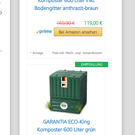
Komposter 600 Liter inkl.
r
Bodengitter anthrazit-braun
b
169,90 €
119,00 €
Bei Amazon ansehen
*
Anzeige
Preis inkl. MwSt., zzgl. Versandkosten
EMPFEHLUNG
GARANTIA ECO-King
Komposter 600 Liter grün