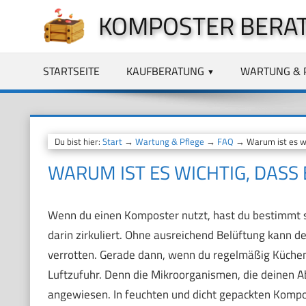
Zum
KOMPOSTER BERA
Inhalt
springen
STARTSEITE
KAUFBERATUNG
WARTUNG & 
Du bist hier:
Start
→
Wartung & Pflege
→
FAQ
→ Warum ist es wic
WARUM IST ES WICHTIG, DASS
Wenn du einen Komposter nutzt, hast du bestimmt s
darin zirkuliert. Ohne ausreichend Belüftung kann d
verrotten. Gerade dann, wenn du regelmäßig Küchena
Luftzufuhr. Denn die Mikroorganismen, die deinen Ab
angewiesen. In feuchten und dicht gepackten Kompos