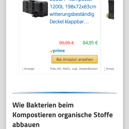
1200L 198x72x83cm
witterungsbeständig
Deckel klappbar
Gartenkomposter
Thermokomposter
99,95 €
84,95 €
Schnellkomposter
Bei Amazon ansehen
*
Anzeige
Preis inkl. MwSt., zzgl. Versandkosten
*
Anzeige
Wie Bakterien beim
Kompostieren organische Stoffe
abbauen