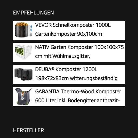
EMPFEHLUNGEN
VEVOR Schnellkomposter 1000L
Gartenkomposter 90x100cm
Thermokomposter HDPE-Kunststoff
NATIV Garten Komposter 100x100x75
Kompostierer korrosionsbeständig
cm mit Wühlmausgitter,
hitzebeständig Kompostbehälter
Metallkomposter mit 750 Liter
DEUBA® Komposter 1200L
Kompostierung für Reduzierung des Hausmülls
Volumen, Drahtkomposter für eigenen Kompost,
198x72x83cm witterungsbeständig
Metall Komposter als Kompostsieb nutzbar,
Deckel klappbar Gartenkomposter
GARANTIA Thermo-Wood Komposter
Kompostierer
Thermokomposter Schnellkomposter
600 Liter inkl. Bodengitter anthrazit-
braun
HERSTELLER