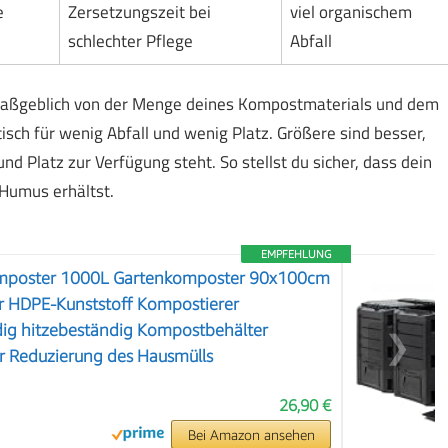
e
Zersetzungszeit bei
viel organischem
schlechter Pflege
Abfall
maßgeblich von der Menge deines Kompostmaterials und dem
isch für wenig Abfall und wenig Platz. Größere sind besser,
d Platz zur Verfügung steht. So stellst du sicher, dass dein
Humus erhältst.
EMPFEHLUNG
mposter 1000L Gartenkomposter 90x100cm
 HDPE-Kunststoff Kompostierer
dig hitzebeständig Kompostbehälter
❯
r Reduzierung des Hausmülls
26,90 €
Bei Amazon ansehen