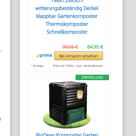
198x72x83cm
witterungsbeständig Deckel
klappbar Gartenkomposter
Thermokomposter
Schnellkomposter
99,95 €
84,95 €
Bei Amazon ansehen
*
Anzeige
Preis inkl. MwSt., zzgl. Versandkosten
EMPFEHLUNG
g
e
BigDean Komposter Garten