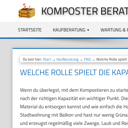
Zum
KOMPOSTER BERA
Inhalt
springen
STARTSEITE
KAUFBERATUNG
WARTUNG & 
Du bist hier:
Start
→
Kaufberatung
→
FAQ
→ Welche Rolle spielt 
WELCHE ROLLE SPIELT DIE KA
Wenn du überlegst, mit dem Kompostieren zu starte
nach der richtigen Kapazität ein wichtiger Punkt. D
Material du entsorgen kannst und wie einfach die Han
Stadtwohnung mit Balkon und hast nur wenig Grünab
und erzeugst regelmäßig viele Zweige, Laub und Rase