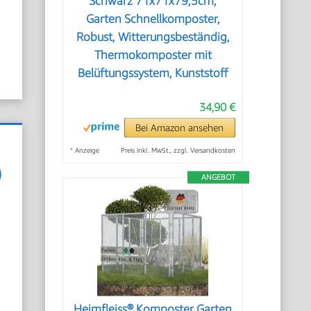
Schwarz 71x71x79,5cm,
Garten Schnellkomposter,
Robust, Witterungsbeständig,
Thermokomposter mit
Belüftungssystem, Kunststoff
34,90 €
Bei Amazon ansehen
*
Anzeige
Preis inkl. MwSt., zzgl. Versandkosten
)
ANGEBOT
Heimfleiss® Komposter Garten