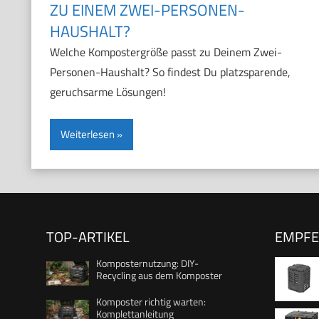
U EINEM ZWEI-PERSONEN-H
AUSHALT?
Welche Kompostergröße passt zu Deinem Zwei-
Personen-Haushalt? So findest Du platzsparende,
geruchsarme Lösungen!
Weiterlesen
TOP-ARTIKEL
EMPF
Komposternutzung: DIY-
Recycling aus dem Komposter
Komposter richtig warten:
Komplettanleitung