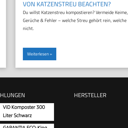
VON KATZENSTREU BEACHTEN?
Du willst Katzenstreu kompostieren? Vermeide Keime,
Gerüche & Fehler – welche Streu gehört rein, welche
nicht.
Weiterlesen
EHLUNGEN
HERSTELLER
ViD Komposter 300
Liter Schwarz
71x71x79,5cm, Garten
GARANTIA ECO-King