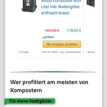
Wood Komposter 600
Liter inkl. Bodengitter
anthrazit-braun
169,90 €
119,00 €
Bei Amazon ansehen
*
Anzeige
Preis inkl. MwSt., zzgl. Versandkosten
*
Anzeige
Wer profitiert am meisten von
Kompostern
Für kleine Stadtgärten