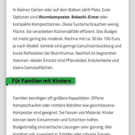
In kleinen Gärten oder auf dem Balkon zählt Platz. Gute
Optionen sind
Wurmkomposter
,
Bokashi-Eimer
oder
kompakte Komposttonnen. Diese Systeme brauchen wenig
Fläche. Sie verarbeiten Küchenabfälle effizient. Das Budget
ist meist gering bis moderat. Rechne mit ca. 30 bis 150 Euro,
je nach Modell. Vorteile sind geringe Geruchsentwicklung und
kurze Reifezeiten bei Wurmhumus. Nachteil ist begrenztes
Volumen. Idealer Einsatz sind Pflanzkübel, Kräuterbeete und
kleine Gemüseflächen.
Für Familien mit Kindern
Familien benötigen oft größere Kapazitäten. Offene
Komposthaufen oder mittlere Behälter wie geschlossene
Komposter sind geeignet. Sie fassen viel Material. Kinder
können beim Einsammeln und Schichten helfen.
Budgetmäßig sind einfache Lösungen sehr günstig. Wer
Komfort will, investiert in Tumbler oder robuste Tonnen.