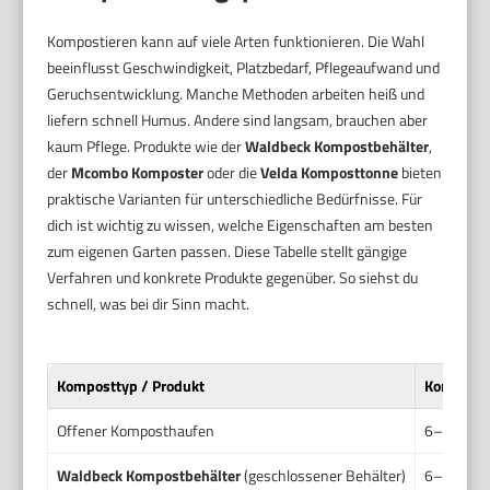
Kompostieren kann auf viele Arten funktionieren. Die Wahl
beeinflusst Geschwindigkeit, Platzbedarf, Pflegeaufwand und
Geruchsentwicklung. Manche Methoden arbeiten heiß und
liefern schnell Humus. Andere sind langsam, brauchen aber
kaum Pflege. Produkte wie der
Waldbeck Kompostbehälter
,
der
Mcombo Komposter
oder die
Velda Komposttonne
bieten
praktische Varianten für unterschiedliche Bedürfnisse. Für
dich ist wichtig zu wissen, welche Eigenschaften am besten
zum eigenen Garten passen. Diese Tabelle stellt gängige
Verfahren und konkrete Produkte gegenüber. So siehst du
schnell, was bei dir Sinn macht.
Komposttyp / Produkt
Kompostd
Offener Komposthaufen
6–24 Mona
Waldbeck Kompostbehälter
(geschlossener Behälter)
6–12 Mona