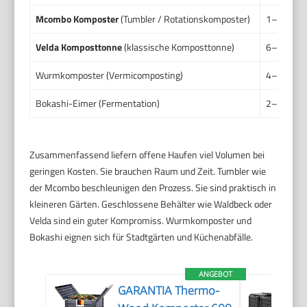
Mcombo Komposter
(Tumbler / Rotationskomposter)
1–3 Monat
Velda Komposttonne
(klassische Komposttonne)
6–12 Mon
Wurmkomposter (Vermicomposting)
4–12 Woc
Bokashi-Eimer (Fermentation)
2–4 Woche
Zusammenfassend liefern offene Haufen viel Volumen bei
geringen Kosten. Sie brauchen Raum und Zeit. Tumbler wie
der Mcombo beschleunigen den Prozess. Sie sind praktisch in
kleineren Gärten. Geschlossene Behälter wie Waldbeck oder
Velda sind ein guter Kompromiss. Wurmkomposter und
Bokashi eignen sich für Stadtgärten und Küchenabfälle.
ANGEBOT
GARANTIA Thermo-