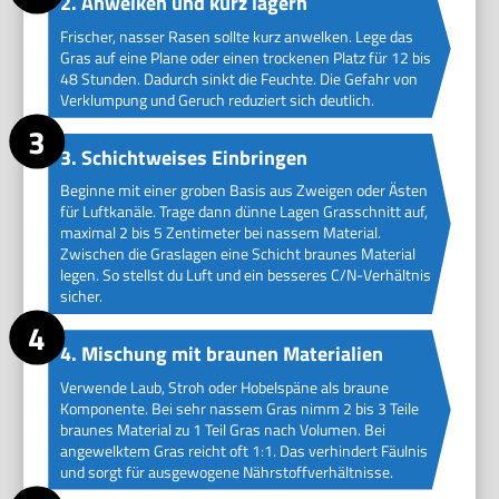
2. Anwelken und kurz lagern
Frischer, nasser Rasen sollte kurz anwelken. Lege das
Gras auf eine Plane oder einen trockenen Platz für 12 bis
48 Stunden. Dadurch sinkt die Feuchte. Die Gefahr von
Verklumpung und Geruch reduziert sich deutlich.
3. Schichtweises Einbringen
Beginne mit einer groben Basis aus Zweigen oder Ästen
für Luftkanäle. Trage dann dünne Lagen Grasschnitt auf,
maximal 2 bis 5 Zentimeter bei nassem Material.
Zwischen die Graslagen eine Schicht braunes Material
legen. So stellst du Luft und ein besseres C/N-Verhältnis
sicher.
4. Mischung mit braunen Materialien
Verwende Laub, Stroh oder Hobelspäne als braune
Komponente. Bei sehr nassem Gras nimm 2 bis 3 Teile
braunes Material zu 1 Teil Gras nach Volumen. Bei
angewelktem Gras reicht oft 1:1. Das verhindert Fäulnis
und sorgt für ausgewogene Nährstoffverhältnisse.