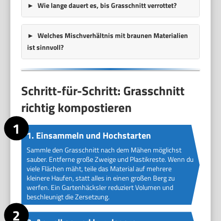
Wie lange dauert es, bis Grasschnitt verrottet?
Welches Mischverhältnis mit braunen Materialien
ist sinnvoll?
Schritt-für-Schritt: Grasschnitt
richtig kompostieren
1. Einsammeln und Hochstarten
Sammle den Grasschnitt nach dem Mähen möglichst
sauber. Entferne große Zweige und Plastikreste. Wenn du
viele Flächen mäht, teile das Material auf mehrere
kleinere Haufen, statt alles in einen großen Berg zu
werfen. Ein Gartenhäcksler reduziert Volumen und
beschleunigt die Zersetzung.