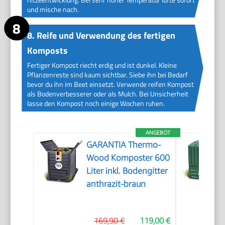
und mische nach.
8. Reife und Verwendung des fertigen
Komposts
Fertiger Kompost riecht erdig und ist dunkel. Kleine
Pflanzenreste sind kaum sichtbar. Siebe ihn bei Bedarf
bevor du ihn im Beet einsetzt. Verwende reifen Kompost
als Bodenverbesserer oder als Mulch. Bei Unsicherheit
lasse den Kompost noch einige Wochen ruhen.
ANGEBOT
GARANTIA Thermo-
Wood Komposter 600
Liter inkl. Bodengitter
anthrazit-braun
169,90 €
119,00 €