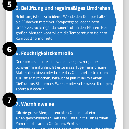
5. Belüftung und regelmäßiges Umdrehen
Belüftung ist entscheidend. Wende den Kompost alle 1
bis 2 Wochen mit einer Kompostgabel oder einem
Umsetzer. So bringst du Sauerstoff in den Haufen. Bei
großen Mengen kontrolliere die Temperatur mit einem
Kompostthermometer.
6. Feuchtigkeitskontrolle
Der Kompost sollte sich wie ein ausgewrungener
Schwamm anfühlen. Ist er zu nass, füge mehr braune
Materialien hinzu oder breite das Gras vorher trocknen
aus. Ist er zu trocken, befeuchte punktuell mit einer
Gießkanne. Stehendes Wasser oder sehr nasse Klumpen
sofort auflockern.
7. Warnhinweise
Gib nie große Mengen feuchten Grases auf einmal in
einen geschlossenen Behälter. Das führt zu anaeroben
Zonen und starken Gerüchen. Achte auf
hitzeentwicklung. Bei sehr hoher Temperatur lüfte sofort