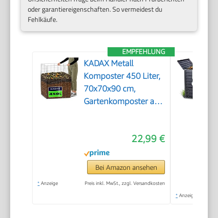
oder garantiereigenschaften. So vermeidest du
Fehlkäufe.
EMPFEHLUNG
KADAX Metall
Komposter 450 Liter,
70x70x90 cm,
Gartenkomposter aus
Metallgitter,
Kompostbehälter,
22,99 €
Kompostgitter,
Metallkomposter,
Kompost Behälter
Bei Amazon ansehen
*
Anzeige
Preis inkl. MwSt., zzgl. Versandkosten
*
Anzeige