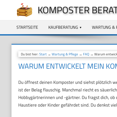
Zum
KOMPOSTER BERA
Inhalt
springen
STARTSEITE
KAUFBERATUNG
WARTUNG & 
Du bist hier:
Start
→
Wartung & Pflege
→
FAQ
→ Warum entwicke
WARUM ENTWICKELT MEIN KO
Du öffnest deinen Komposter und siehst plötzlich 
ist der Belag flauschig. Manchmal riecht es säuerli
Hobbygärtnerinnen und -gärtner. Du fragst dich, ob 
Haustiere oder Kinder gefährdet sind. Du denkst viel