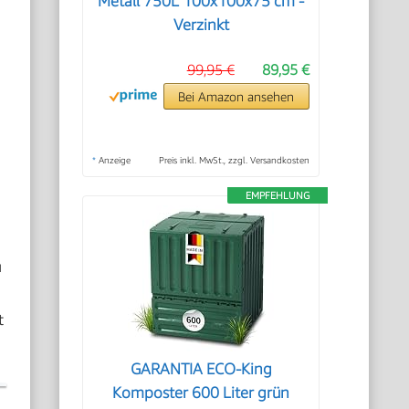
Metall 750L 100x100x75 cm -
Verzinkt
99,95 €
89,95 €
Bei Amazon ansehen
*
Anzeige
Preis inkl. MwSt., zzgl. Versandkosten
EMPFEHLUNG
u
t
GARANTIA ECO-King
Komposter 600 Liter grün