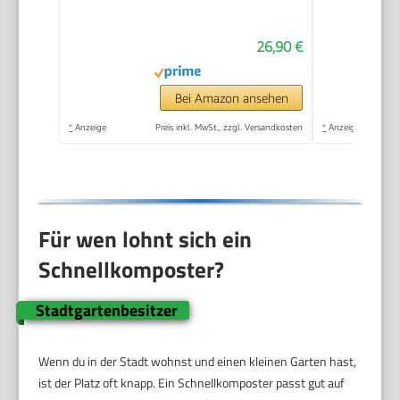
90x100cm
Thermokomposter
26,90 €
HDPE-Kunststoff
Kompostierer
korrosionsbeständig
Bei Amazon ansehen
hitzebeständig
*
Anzeige
Preis inkl. MwSt., zzgl. Versandkosten
*
Anzeige
Kompostbehälter
Kompostierung für
Reduzierung des
Hausmülls
Für wen lohnt sich ein
Schnellkomposter?
Stadtgartenbesitzer
Wenn du in der Stadt wohnst und einen kleinen Garten hast,
ist der Platz oft knapp. Ein Schnellkomposter passt gut auf