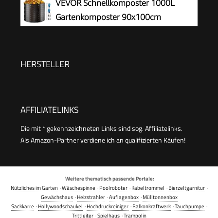
VEVOR Schnellkomposter 1000L
Gartenkomposter 90x100cm
Thermokomposter HDPE-Kunststoff
Kompostierer korrosionsbeständig
hitzebeständig Kompostbehälter
HERSTELLER
Kompostierung für Reduzierung des Hausmülls
AFFILIATELINKS
Die mit * gekennzeichneten Links sind sog. Affiliatelinks.
Als Amazon-Partner verdiene ich an qualifizierten Käufen!
Weitere thematisch passende Portale:
Nützliches im Garten
·
Wäschespinne
·
Poolroboter
·
Kabeltrommel
·
Bierzeltgarnitur
·
Gewächshaus
·
Heizstrahler
·
Auflagenbox
·
Mülltonnenbox
Sackkarre
·
Hollywoodschaukel
·
Hochdruckreiniger
·
Balkonkraftwerk
·
Tauchpumpe
·
Trittleiter
·
Spielhaus
·
Trampolin