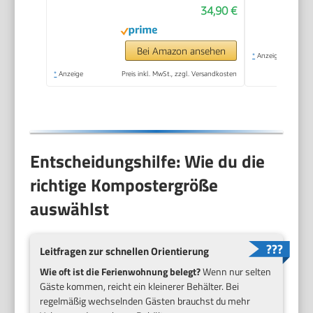
34,90 €
Witterungsbeständig,
Thermokomposter
mit Belüftungssystem,
Bei Amazon ansehen
*
Anzeige
Kunststoff
*
Anzeige
Preis inkl. MwSt., zzgl. Versandkosten
Entscheidungshilfe: Wie du die
richtige Kompostergröße
auswählst
Leitfragen zur schnellen Orientierung
Wie oft ist die Ferienwohnung belegt?
Wenn nur selten
Gäste kommen, reicht ein kleinerer Behälter. Bei
regelmäßig wechselnden Gästen brauchst du mehr