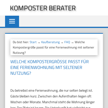
Zum
KOMPOSTER BERATER
Inhalt
springen
Du bist hier:
Start
→
Kaufberatung
→
FAQ
→ Welche
Kompostergröße passt für eine Ferienwohnung mit seltener
Nutzung?
WELCHE KOMPOSTERGRÖSSE PASST FÜR E
INE FERIENWOHNUNG MIT SELTENER N
UTZUNG?
Du betreibst eine Ferienwohnung, die nur selten belegt ist.
Gäste bleiben kurz. Zwischen den Aufenthalten liegen oft
Wochen oder Monate. Manchmal steht die Wohnung länger
leer. Der Platz ist knapp. Die Unterkunft hat vielleicht nur