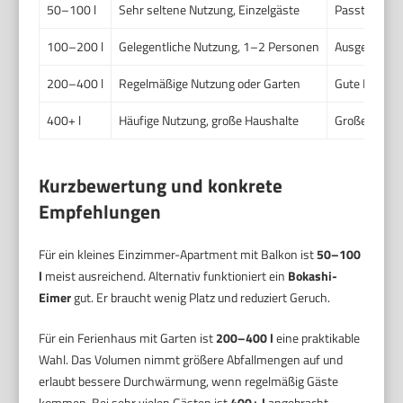
50–100 l
Sehr seltene Nutzung, Einzelgäste
Passt auf Bal
100–200 l
Gelegentliche Nutzung, 1–2 Personen
Ausgewogene
200–400 l
Regelmäßige Nutzung oder Garten
Gute Kapazit
400+ l
Häufige Nutzung, große Haushalte
Große Menge,
Kurzbewertung und konkrete
Empfehlungen
Für ein kleines Einzimmer-Apartment mit Balkon ist
50–100
l
meist ausreichend. Alternativ funktioniert ein
Bokashi-
Eimer
gut. Er braucht wenig Platz und reduziert Geruch.
Für ein Ferienhaus mit Garten ist
200–400 l
eine praktikable
Wahl. Das Volumen nimmt größere Abfallmengen auf und
erlaubt bessere Durchwärmung, wenn regelmäßig Gäste
kommen. Bei sehr vielen Gästen ist
400+ l
angebracht.