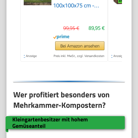
100x100x75 cm -
Verzinkt
99,95 €
89,95 €
Bei Amazon ansehen
*
Anzeige
Preis inkl. MwSt., zzgl. Versandkosten
*
Anzeige
Wer profitiert besonders von
Mehrkammer-Kompostern?
Kleingartenbesitzer mit hohem
Gemüseanteil