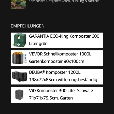
Komposter-Ratgeber: Arten, Nutzung & Vorteile
EMPFEHLUNGEN
GARANTIA ECO-King Komposter 600
Liter grün
VEVOR Schnellkomposter 1000L
Gartenkomposter 90x100cm
Thermokomposter HDPE-Kunststoff
DEUBA® Komposter 1200L
Kompostierer korrosionsbeständig
198x72x83cm witterungsbeständig
hitzebeständig Kompostbehälter
Deckel klappbar Gartenkomposter
ViD Komposter 300 Liter Schwarz
Kompostierung für Reduzierung des Hausmülls
Thermokomposter Schnellkomposter
71x71x79,5cm, Garten
Schnellkomposter, Robust,
Witterungsbeständig, Thermokomposter mit