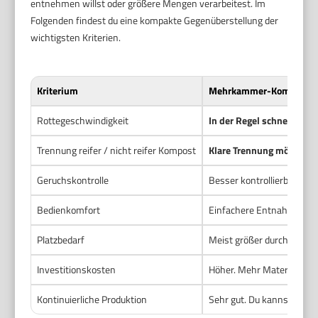
entnehmen willst oder größere Mengen verarbeitest. Im
Folgenden findest du eine kompakte Gegenüberstellung der
wichtigsten Kriterien.
Kriterium
Mehrkammer-Komposte
Rottegeschwindigkeit
In der Regel schneller
. G
Trennung reifer / nicht reifer Kompost
Klare Trennung möglich
.
Geruchskontrolle
Besser kontrollierbar. We
Bedienkomfort
Einfachere Entnahme und 
Platzbedarf
Meist größer durch mehrer
Investitionskosten
Höher. Mehr Material und 
Kontinuierliche Produktion
Sehr gut. Du kannst fortla