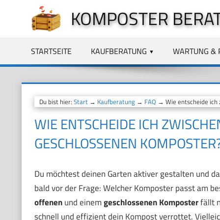
Zum
KOMPOSTER BERA
Inhalt
springen
STARTSEITE
KAUFBERATUNG
WARTUNG & 
Du bist hier:
Start
→
Kaufberatung
→
FAQ
→ Wie entscheide ich 
WIE ENTSCHEIDE ICH ZWISCH
GESCHLOSSENEN KOMPOSTER
Du möchtest deinen Garten aktiver gestalten und dab
bald vor der Frage: Welcher Komposter passt am b
offenen
und einem
geschlossenen Komposter
fällt 
schnell und effizient dein Kompost verrottet. Viell