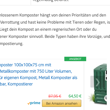
lossenem Komposter hängt von deinen Prioritäten und den
Verrottung und hast keine Probleme mit Tieren oder Regen, is
 Liegt dein Kompost an einem regnerischen Ort oder du
sener Komposter sinnvoll. Beide Typen haben ihre Vorzüge, un
ompostierung.
ANGEBOT
mposter 100x100x75 cm mit
etallkomposter mit 750 Liter Volumen,
ür eigenen Kompost, Metall Komposter als
❯
bar, Kompostierer
87,95 €
64,50 €
Bei Amazon ansehen