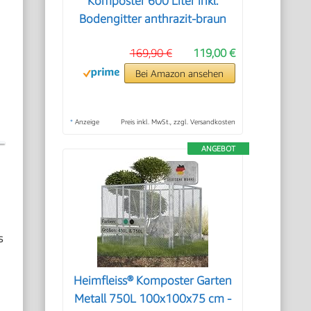
Komposter 600 Liter inkl.
Bodengitter anthrazit-braun
169,90 €
119,00 €
Bei Amazon ansehen
*
Anzeige
Preis inkl. MwSt., zzgl. Versandkosten
ANGEBOT
s
Heimfleiss® Komposter Garten
Metall 750L 100x100x75 cm -