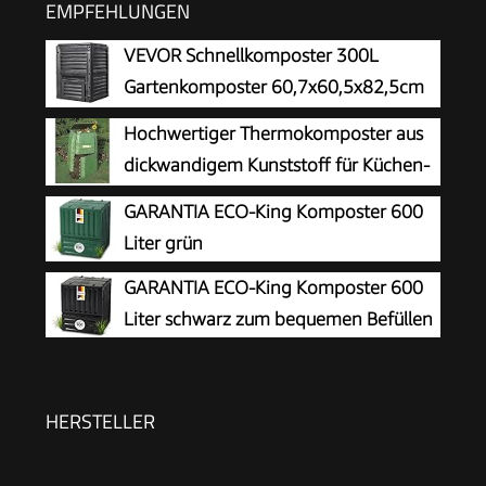
EMPFEHLUNGEN
VEVOR Schnellkomposter 300L
Gartenkomposter 60,7x60,5x82,5cm
Thermokomposter PP-Kunststoff
Hochwertiger Thermokomposter aus
Kompostierer korrosionsbeständig
dickwandigem Kunststoff für Küchen-
hitzebeständig Kompostbehälter
und Gartenabfälle –
GARANTIA ECO-King Komposter 600
Kompostierung für Reduzierung des Hausmülls
Umweltschutzpreis Gewinner – Made in Austria
Liter grün
GARANTIA ECO-King Komposter 600
Liter schwarz zum bequemen Befüllen
HERSTELLER