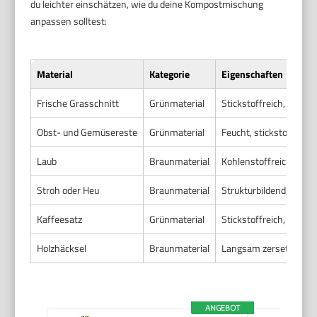
du leichter einschätzen, wie du deine Kompostmischung
anpassen solltest:
Material
Kategorie
Eigenschaften
Frische Grasschnitt
Grünmaterial
Stickstoffreich, feucht,
Obst- und Gemüsereste
Grünmaterial
Feucht, stickstoffreich,
Laub
Braunmaterial
Kohlenstoffreich, locke
Stroh oder Heu
Braunmaterial
Strukturbildend, kohle
Kaffeesatz
Grünmaterial
Stickstoffreich, feucht,
Holzhäcksel
Braunmaterial
Langsam zersetzend, k
ANGEBOT