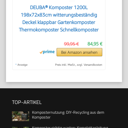
DEUBA® Komposter 1200L
198x72x83cm witterungsbeständig
Deckel klappbar Gartenkomposter
Thermokomposter Schnellkomposter
99,95 €
84,95 €
Bei Amazon ansehen
*
Anzeige
Preis inkl. MwSt., zzgl. Versandkosten
TOP-ARTIKEL
Komposternutzung: DIY-Recycling aus dem
Komposter
Komposter richtig warten: Komplettanleitung