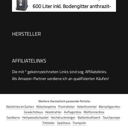
600 Liter inkl. Bodengitter anthrazit-
braun
HERSTELLER
AFFILIATELINKS
Die mit * gekennzeichneten Links sind sog. Affiliatelinks.
Als Amazon-Partner verdiene ich an qualifizierten Käufen!
Weitere thematisch passende Portale:
Nützliches im Garten
·
Wäschespinne
·
Poolroboter
·
Kabeltrommel
·
Bierzeltgarnitur
·
Gewächshaus
·
Heizstrahler
·
Auflagenbox
·
Mülltonnenbox
Sackkarre
·
Hollywoodschaukel
·
Hochdruckreiniger
·
Balkonkraftwerk
·
Tauchpumpe
·
Trittleiter
·
Spielhaus
·
Trampolin