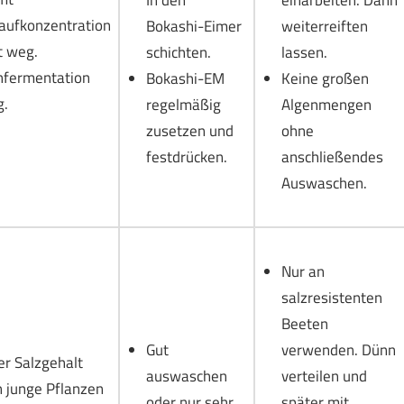
aufkonzentration
Bokashi-Eimer
weiterreiften
t weg.
schichten.
lassen.
hfermentation
Bokashi-EM
Keine großen
g.
regelmäßig
Algenmengen
zusetzen und
ohne
festdrücken.
anschließendes
Auswaschen.
Nur an
salzresistenten
Beeten
Gut
verwenden. Dünn
r Salzgehalt
auswaschen
verteilen und
 junge Pflanzen
oder nur sehr
später mit