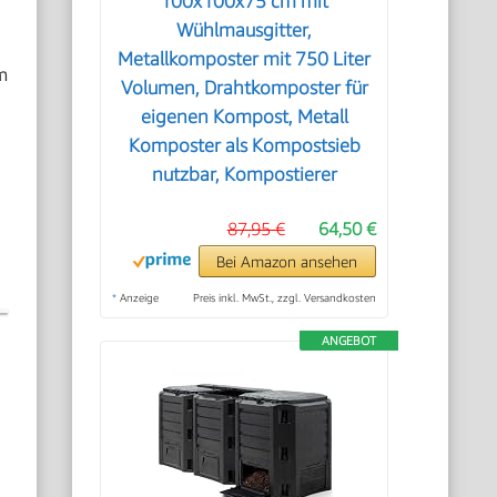
100x100x75 cm mit
Wühlmausgitter,
Metallkomposter mit 750 Liter
m
Volumen, Drahtkomposter für
.
eigenen Kompost, Metall
Komposter als Kompostsieb
nutzbar, Kompostierer
87,95 €
64,50 €
Bei Amazon ansehen
*
Anzeige
Preis inkl. MwSt., zzgl. Versandkosten
ANGEBOT