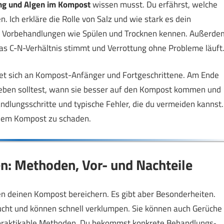
ng und Algen im Kompost
wissen musst. Du erfährst, welche
. Ich erkläre die Rolle von Salz und wie stark es dein
he Vorbehandlungen wie Spülen und Trocknen kennen. Außerde
 das C-N-Verhältnis stimmt und Verrottung ohne Probleme läuft
ichtet sich an Kompost-Anfänger und Fortgeschrittene. Am Ende
 geben solltest, wann sie besser auf den Kompost kommen und
ndlungsschritte und typische Fehler, die du vermeiden kannst.
inem Kompost zu schaden.
n: Methoden, Vor- und Nachteile
nen deinen Kompost bereichern. Es gibt aber Besonderheiten.
eucht und können schnell verklumpen. Sie können auch Gerüche
t praktikable Methoden. Du bekommst konkrete Behandlungs‑