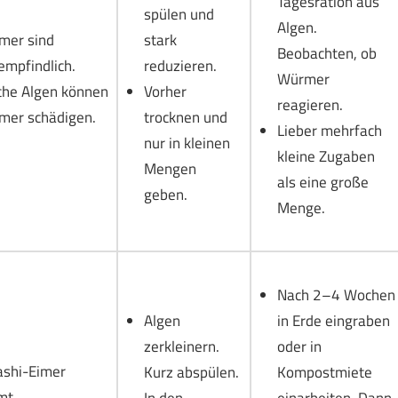
Tagesration aus
spülen und
Algen.
stark
mer sind
Beobachten, ob
reduzieren.
empfindlich.
Würmer
Vorher
che Algen können
reagieren.
trocknen und
mer schädigen.
Lieber mehrfach
nur in kleinen
kleine Zugaben
Mengen
als eine große
geben.
Menge.
Nach 2–4 Wochen
Algen
in Erde eingraben
zerkleinern.
oder in
ashi-Eimer
Kurz abspülen.
Kompostmiete
mt
In den
einarbeiten. Dann