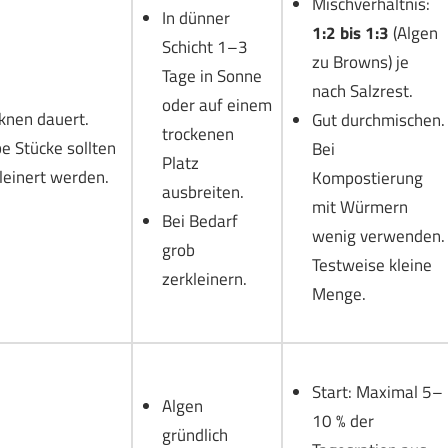
Mischverhältnis:
In dünner
1:2 bis 1:3
(Algen
Schicht 1–3
zu Browns) je
Tage in Sonne
nach Salzrest.
oder auf einem
knen dauert.
Gut durchmischen.
trockenen
e Stücke sollten
Bei
Platz
leinert werden.
Kompostierung
ausbreiten.
mit Würmern
Bei Bedarf
wenig verwenden.
grob
Testweise kleine
zerkleinern.
Menge.
Start: Maximal 5–
Algen
10 % der
gründlich