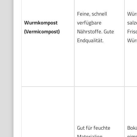
Feine, schnell
Wür
Wurmkompost
verfügbare
salz
(Vermicompost)
Nährstoffe. Gute
Fris
Endqualität.
Wür
Gut für feuchte
Bok
Materialien.
nim