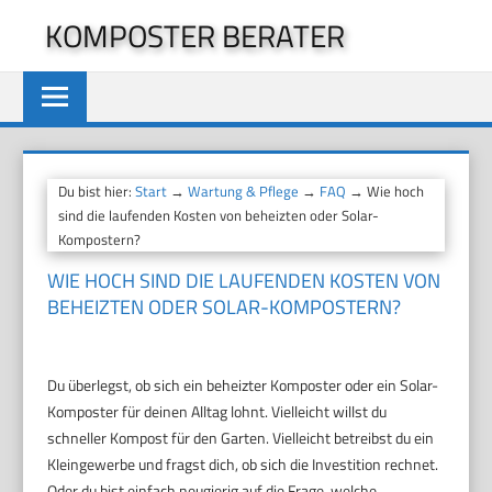
Zum
KOMPOSTER BERATER
Inhalt
springen
Du bist hier:
Start
→
Wartung & Pflege
→
FAQ
→ Wie hoch
sind die laufenden Kosten von beheizten oder Solar-
Kompostern?
WIE HOCH SIND DIE LAUFENDEN KOSTEN VON
BEHEIZTEN ODER SOLAR-KOMPOSTERN?
Du überlegst, ob sich ein beheizter Komposter oder ein Solar-
Komposter für deinen Alltag lohnt. Vielleicht willst du
schneller Kompost für den Garten. Vielleicht betreibst du ein
Kleingewerbe und fragst dich, ob sich die Investition rechnet.
Oder du bist einfach neugierig auf die Frage, welche