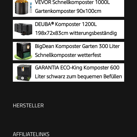
VEVOR Schnellkomposter 1000L
Gartenkomposter 90x100cm
Thermokomposter HDPE-Kunststoff
DEUBA® Komposter 1200L
Kompostierer korrosionsbeständig
198x72x83cm witterungsbeständig
hitzebeständig Kompostbehälter
Deckel klappbar Gartenkomposter
BigDean Komposter Garten 300 Liter
Kompostierung für Reduzierung des Hausmülls
Thermokomposter Schnellkomposter
Schnellkomposter wetterfest
GARANTIA ECO-King Komposter 600
Liter schwarz zum bequemen Befüllen
HERSTELLER
AFFILIATELINKS