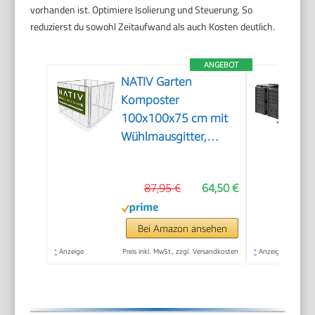
vorhanden ist. Optimiere Isolierung und Steuerung. So
reduzierst du sowohl Zeitaufwand als auch Kosten deutlich.
ANGEBOT
NATIV Garten
Komposter
100x100x75 cm mit
Wühlmausgitter,
Metallkomposter mit
750 Liter Volumen,
87,95 €
64,50 €
Drahtkomposter für
eigenen Kompost,
Metall Komposter als
Bei Amazon ansehen
Kompostsieb nutzbar,
*
Anzeige
Preis inkl. MwSt., zzgl. Versandkosten
*
Anzeige
Kompostierer